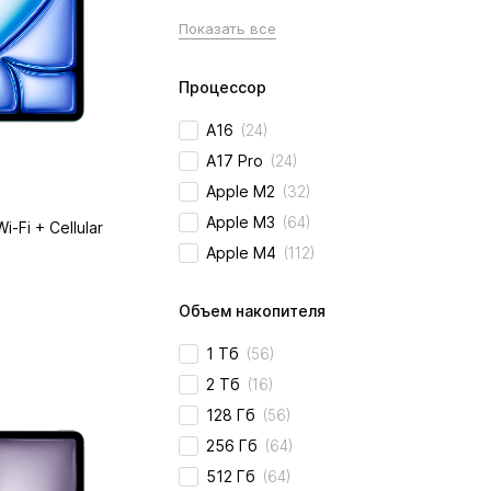
Показать все
Процессор
A16
(24)
A17 Pro
(24)
Apple M2
(32)
Apple M3
(64)
i-Fi + Cellular
Apple M4
(112)
Объем накопителя
1 Тб
(56)
2 Тб
(16)
128 Гб
(56)
256 Гб
(64)
512 Гб
(64)