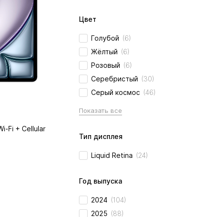
Цвет
Голубой
(6)
Жёлтый
(6)
Розовый
(6)
Серебристый
(30)
Серый космос
(46)
Показать все
i-Fi + Cellular
Тип дисплея
Liquid Retina
(24)
Год выпуска
2024
(104)
2025
(88)