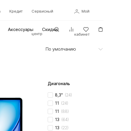
а
Кредит
Сервисный
Мой
Аксессуары
Скидки
центр
кабинет
Диагональ
8,3"
(24)
11
(24)
11
(88)
13
(64)
13
(22)