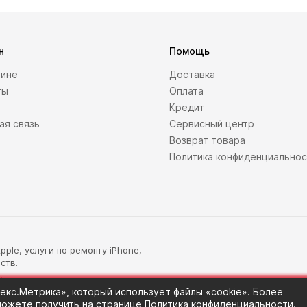
н
Помощь
зине
Доставка
ты
Оплата
Кредит
ая связь
Сервисный центр
Возврат товара
Политика конфиденциально
ple, услуги по ремонту iPhone,
ств.
.
екс.Метрика», который использует файлы «cookie». Более
ожете получить на странице
Политика конфиденциальности
.