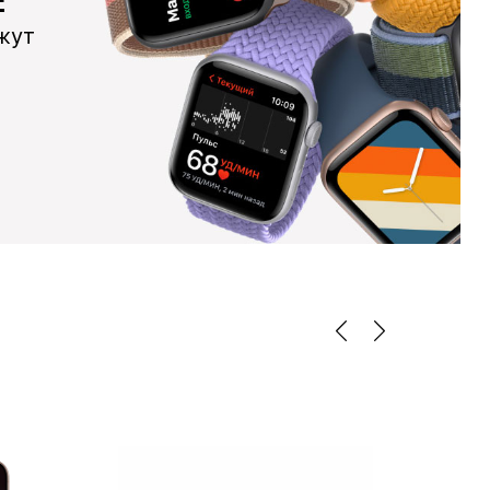
E
жут