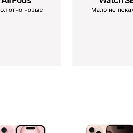
AirPods
Watch S
солютно новые
Мало не пока