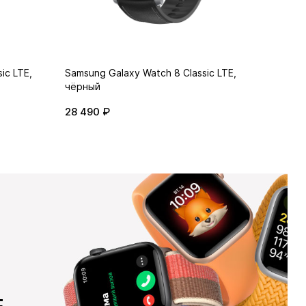
ic LTE,
Samsung Galaxy Watch 8 Classic LTE,
Samsung
чёрный
серебр
28 490 ₽
25 490