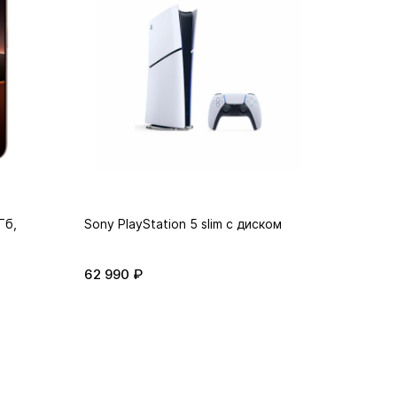
Гб,
Sony PlayStation 5 slim с диском
Apple i
62 990 ₽
51 990