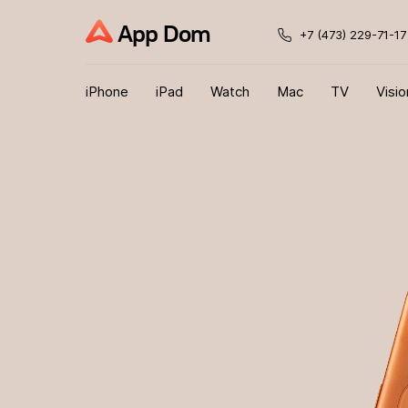
App Dom
+7 (473) 229-71-17
iPhone
iPad
Watch
Mac
TV
Visio