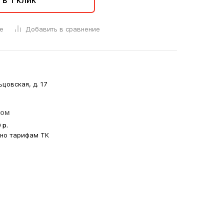
 в 1 клик
е
Добавить в сравнение
ьцовская, д. 17
ром
0
р.
сно тарифам ТК