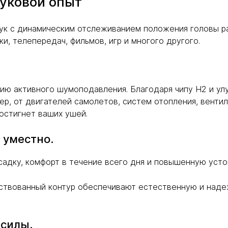
уковой опыт
к с динамическим отслеживанием положения головы ра
, телепередач, фильмов, игр и многого другого.
цию активного шумоподавления. Благодаря чипу H2 и у
, от двигателей самолетов, систем отопления, вентил
остигнет ваших ушей.
 уместно.
садку, комфорт в течение всего дня и повышенную уст
нствованный контур обеспечивают естественную и наде
 силы.