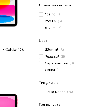
Объем накопителя
128 Гб
(8)
256 Гб
(8)
512 Гб
(8)
Цвет
i + Cellular 128
Жёлтый
(6)
Розовый
(6)
Серебристый
(6)
Синий
(6)
Тип дисплея
Liquid Retina
(24)
Год выпуска