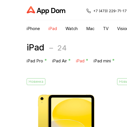
App Dom
+7 (473) 229-71-17
iPhone
iPad
Watch
Mac
TV
Visio
iPad
24
iPad Pro
iPad Air
iPad
iPad mini
Новинка
Нов