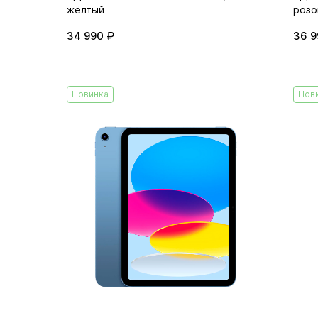
жёлтый
розо
34 990 ₽
36 9
Новинка
Нов