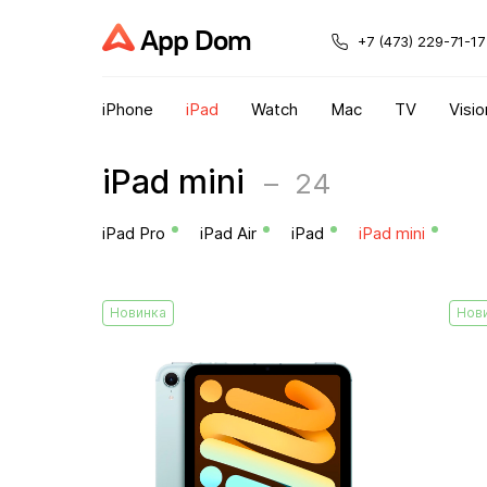
App Dom
+7 (473) 229-71-17
iPhone
iPad
Watch
Mac
TV
Visio
iPad mini
24
iPad Pro
iPad Air
iPad
iPad mini
Новинка
Нов