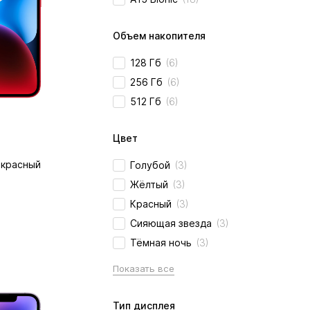
Объем накопителя
128 Гб
(6)
256 Гб
(6)
512 Гб
(6)
Цвет
, красный
Голубой
(3)
Жёлтый
(3)
Красный
(3)
Сияющая звезда
(3)
Тёмная ночь
(3)
Показать все
Тип дисплея