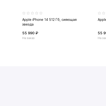
Apple iPhone 14 512 Гб, сияющая
Appl
звезда
55 990 ₽
55 9
На заказ
На за