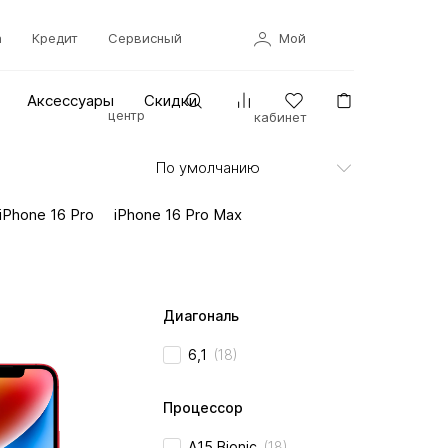
а
Кредит
Сервисный
Мой
Аксессуары
Скидки
центр
кабинет
iPhone 16 Pro
iPhone 16 Pro Max
Диагональ
6,1
(18)
Процессор
A15 Bionic
(18)