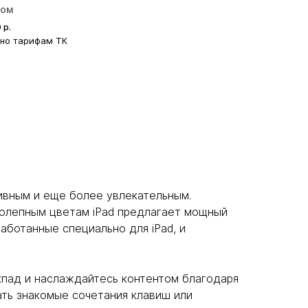
ром
0
р.
сно тарифам ТК
ивным и еще более увлекательным.
колепным цветам iPad предлагает мощный
аботанные специально для iPad, и
екпад и наслаждайтесь контентом благодаря
ать знакомые сочетания клавиш или