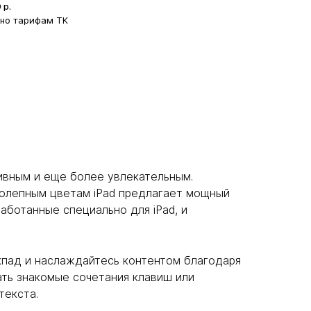
0
р.
сно тарифам ТК
ивным и еще более увлекательным.
колепным цветам iPad предлагает мощный
аботанные специально для iPad, и
екпад и наслаждайтесь контентом благодаря
ать знакомые сочетания клавиш или
текста.