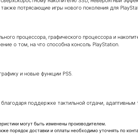
 сверхскоростному накопителю SSD, невероятный эффек
 также потрясающие игры нового поколения для PlayStat
ьного процессора, графического процессора и накопит
ние о том, на что способна консоль PlayStation.
рафику и новые функции PS5.
 благодаря поддержке тактильной отдачи, адаптивным т
теристики могут быть изменены производителем.
также порядок доставки и оплаты необходимо уточнять по конт