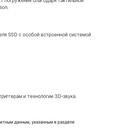
т погружения благодаря тактильной
ion.
еля SSD с особой встроенной системой
риггерам и технологии 3D-звука.
актным данным, указанным в разделе