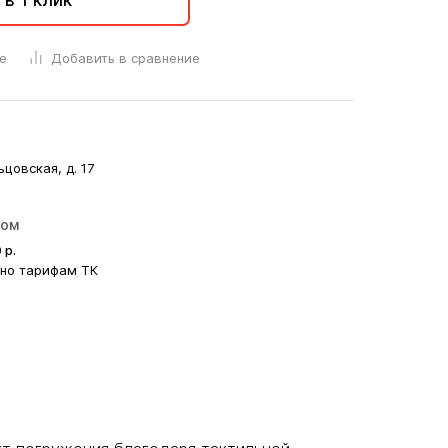
 в 1 клик
е
Добавить в сравнение
ьцовская, д. 17
ром
0
р.
сно тарифам ТК