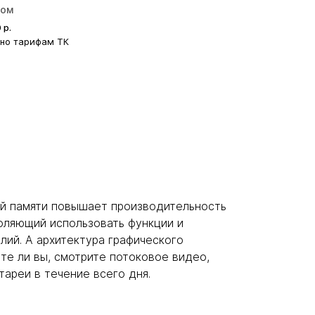
ром
0
р.
сно тарифам ТК
й памяти повышает производительность
воляющий использовать функции и
лий. А архитектура графического
те ли вы, смотрите потоковое видео,
ареи в течение всего дня.