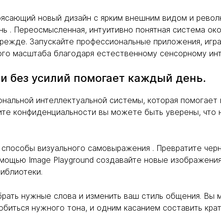
отрясающий новый дизайн с ярким внешним видом и рев
ень . Переосмысленная, интуитивно понятная система о
прежде. Запускайте профессиональные приложения, игр
ого масштаба благодаря естественному сенсорному инт
о и без усилий помогает каждый день.
ерсональной интеллектуальной системы, которая помогает
ите конфиденциальности вы можете быть уверены, что 
ые способы визуального самовыражения . Превратите ч
мощью Image Playground создавайте новые изображени
иблиотеки.
рать нужные слова и изменить ваш стиль общения. Вы 
добиться нужного тона, и одним касанием составить кр