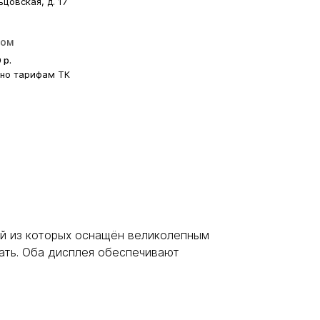
ьцовская, д. 17
ром
0
р.
сно тарифам ТК
й из которых оснащён великолепным
лать. Оба дисплея обеспечивают