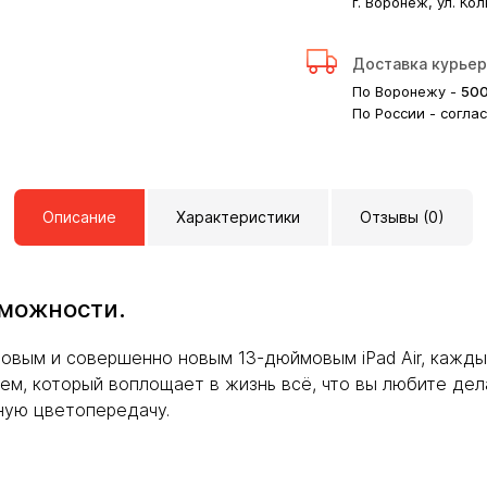
г. Воронеж, ул. Кол
Доставка курье
По Воронежу -
50
По России - согла
Описание
Характеристики
Отзывы (0)
зможности.
овым и совершенно новым 13-дюймовым iPad Air, кажды
ием, который воплощает в жизнь всё, что вы любите де
ную цветопередачу.