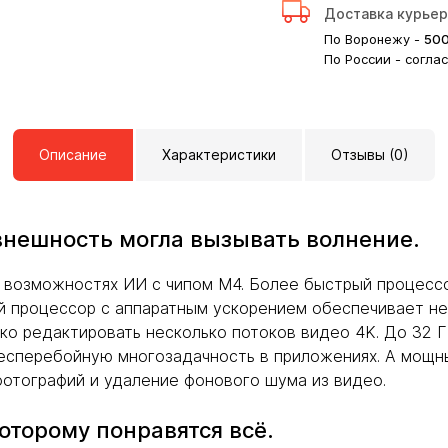
Доставка курье
По Воронежу -
50
По России - согла
Описание
Характеристики
Отзывы (0)
внешность могла вызывать волнение.
и возможностях ИИ с чипом M4. Более быстрый процессо
 процессор с аппаратным ускорением обеспечивает не
гко редактировать несколько потоков видео 4K. До 32
есперебойную многозадачность в приложениях. А мощны
фотографий и удаление фонового шума из видео.
оторому понравятся всё.