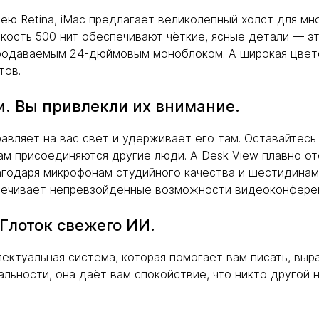
 Retina, iMac предлагает великолепный холст для мн
ркость 500 нит обеспечивают чёткие, ясные детали — эт
родаваемым 24-дюймовым моноблоком. А широкая цвето
тов.
. Вы привлекли их внимание.
равляет на вас свет и удерживает его там. Оставайтес
ам присоединяются другие люди. А Desk View плавно о
агодаря микрофонам студийного качества и шестидинами
спечивает непревзойденные возможности видеоконфере
. Глоток свежего ИИ.
ллектуальная система, которая помогает вам писать, выр
льности, она даёт вам спокойствие, что никто другой