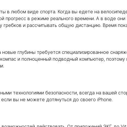
аты в любом виде спорта. Когда вы едете на велосипед
вой прогресс в режиме реального времени. А в воде он
у гребков и рассчитывать общую дистанцию. Время пока
 новые глубины требуется специализированное снаряжен
 компас и полноценный подводный компьютер, поэтому
и.
я
нными технологиями безопасности, всегда на вашей сто
если вы не можете дотянуться до своего iPhone.
возможностей действовать. От приложений ЭКГ до Vitals