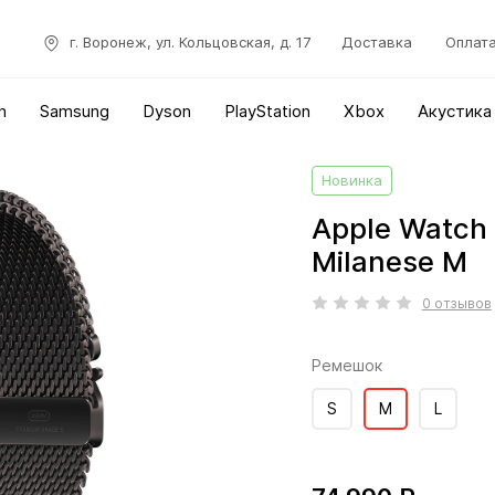
г. Воронеж, ул. Кольцовская, д. 17
Доставка
Оплат
n
Samsung
Dyson
PlayStation
Xbox
Акустика
Новинка
Apple Watch 
Milanese M
0 отзывов
Ремешок
S
M
L