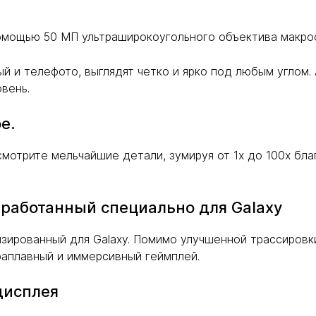
омощью 50 МП ультраширокоугольного объектива макро
й и телефото, выглядят четко и ярко под любым углом. А
вень.
е.
смотрите мельчайшие детали, зумируя от 1x до 100x бл
работанный специально для Galaxy
изированный для Galaxy. Помимо улучшенной трассировк
раплавный и иммерсивный геймплей.
дисплея