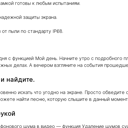
рамкой готовы к любым испытаниям.
я надежной защиты экрана.
 от пыли по стандарту IP68.
дня с функцией Мой день. Начните утро с подробного п
ожных делах. А вечером взгляните на события прошедше
 и найдите.
овенно искать что угодно на экране. Просто обведите о
 можете найти песню, которую слышите в данный момен
рукой
о фонового шума в видео — функция Удаление шумов су