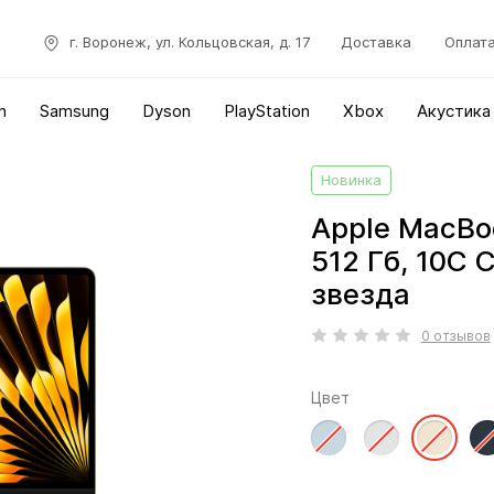
г. Воронеж, ул. Кольцовская, д. 17
Доставка
Оплат
n
Samsung
Dyson
PlayStation
Xbox
Акустика
Новинка
Apple MacBoo
512 Гб, 10C
звезда
0 отзывов
Цвет