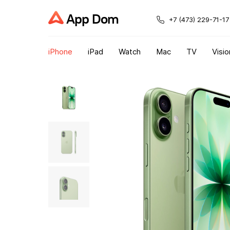
App Dom
+7 (473) 229-71-17
iPhone
iPad
Watch
Mac
TV
Visio