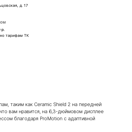
ьцовская, д. 17
ром
0
р.
сно тарифам ТК
м, таким как Ceramic Shield 2 на передней
что вам нравится, на 6,3-дюймовом дисплее
ессом благодаря ProMotion с адаптивной