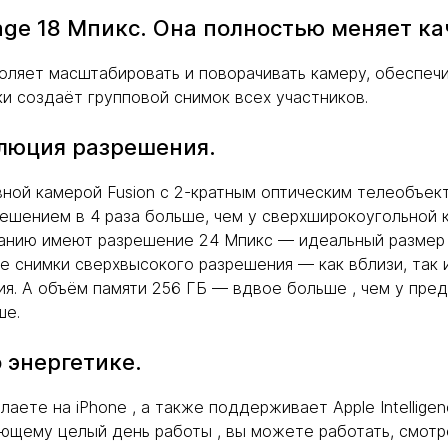
age 18 Мпикс. Она полностью меняет ка
ляет масштабировать и поворачивать камеру, обеспеч
ки создаёт групповой снимок всех участников.
олюция разрешения.
вной камерой Fusion с 2-кратным оптическим телеобъек
ешением в 4 раза больше, чем у сверхширокоугольной к
анию имеют разрешение 24 Мпикс — идеальный размер ф
 снимки сверхвысокого разрешения — как вблизи, так и
ния. А объём памяти 256 ГБ — вдвое больше , чем у пр
ше.
 энергетике.
аете на iPhone , а также поддерживает Apple Intelligen
ющему целый день работы , вы можете работать, смотре