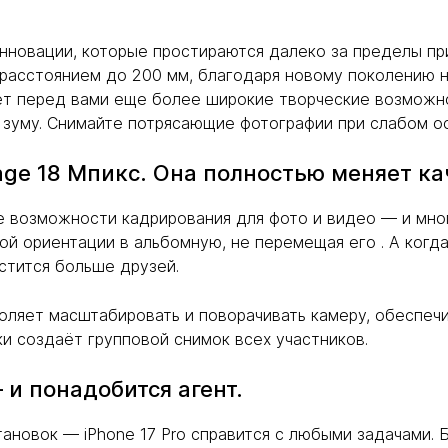
 инновации, которые простираются далеко за пределы п
 расстоянием до 200 мм, благодаря новому поколению 
ет перед вами еще более широкие творческие возможно
 зуму. Снимайте потрясающие фотографии при слабом о
age 18 Мпикс. Она полностью меняет ка
е возможности кадрирования для фото и видео — и мног
ной ориентации в альбомную, не перемещая его . А когд
стится больше друзей.
ляет масштабировать и поворачивать камеру, обеспеч
ки создаёт групповой снимок всех участников.
и понадобится агент.
ановок — iPhone 17 Pro справится с любыми задачами.