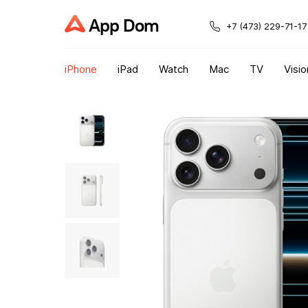
App Dom
+7 (473) 229-71-17
iPhone
iPad
Watch
Mac
TV
Visio