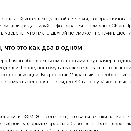
персональной интеллектуальной системы, которая помогае
е эмодзи, редактируйте фотографии с помощью Clean Up
 уверены, что никто другой не сможет получить досту
 что это как два в одном
ра Fusion обладает возможностями двух камер в одной
 моделей iPhone, поэтому вы можете делать потрясающ
и по детализации. Встроенный 2-кратный телеобъектив 
те снимать невероятное видео 4K в Dolby Vision с выс
чением, и eSIM. Это означает, что ваши звонки четкие,
в цифровом формате просты и безопасны. Благодаря так
ую помощь, когда это больше всего нужно.