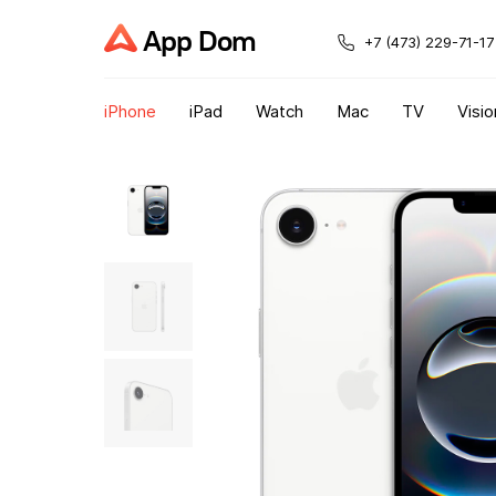
App Dom
+7 (473) 229-71-17
iPhone
iPad
Watch
Mac
TV
Visio