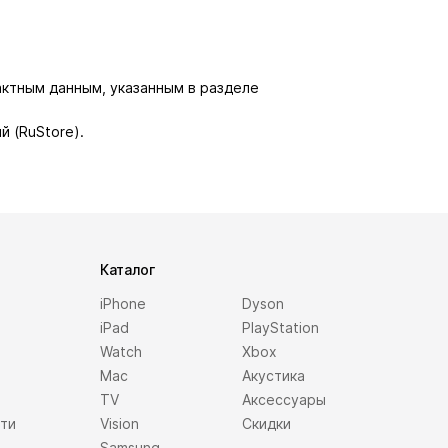
актным данным, указанным в разделе
й (RuStore).
Каталог
iPhone
Dyson
iPad
PlayStation
Watch
Xbox
Mac
Акустика
TV
Аксессуары
сти
Vision
Скидки
Samsung