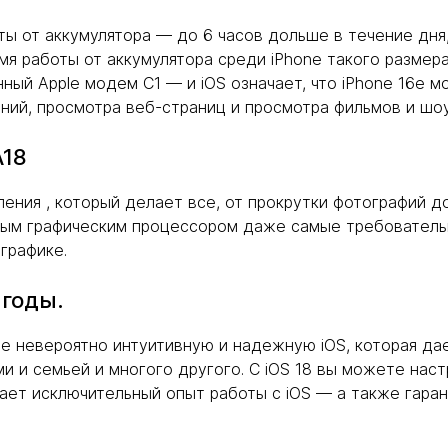
ы от аккумулятора — до 6 часов дольше в течение дня, 
емя работы от аккумулятора среди iPhone такого разме
ный Apple модем C1 — и iOS означает, что iPhone 16e 
ий, просмотра веб-страниц и просмотра фильмов и шоу
A18
ения , который делает все, от прокрутки фотографий д
дерным графическим процессором даже самые требовател
графике.
 годы.
ете невероятно интуитивную и надежную iOS, которая д
и и семьей и многого другого. С iOS 18 вы можете нас
ает исключительный опыт работы с iOS — а также гарант