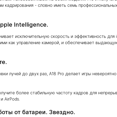
ам кадрирования - словно иметь семь профессиональных
ple Intelligence.
ивает исключительную скорость и эффективность для iP
кими как управление камерой, и обеспечивает выдающу
те.
вки лучей до двух раз, A18 Pro делает игры невероятн
получите более стабильную частоту кадров для непреры
 AirPods.
оты от батареи. Звездно.