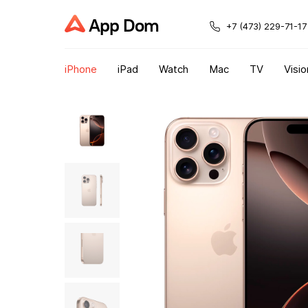
App Dom
+7 (473) 229-71-17
iPhone
iPad
Watch
Mac
TV
Visio