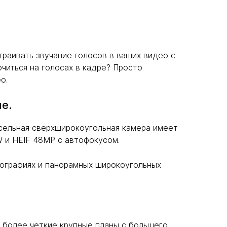
траивать звучание голосов в ваших видео с
читься на голосах в кадре? Просто
о.
е.
ксельная сверхширокоугольная камера имеет
 и HEIF 48MP с автофокусом.
ографиях и панорамных широкоугольных
ь более четкие крупные планы с большего