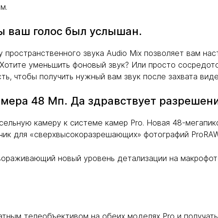
м.
ы ваш голос был услышан.
 пространственного звука Audio Mix позволяет вам нас
 Хотите уменьшить фоновый звук? Или просто сосредото
ть, чтобы получить нужный вам звук после захвата виде
мера 48 Мп. Да здравствует разрешени
ксельную камеру к системе камер Pro. Новая 48-мегапи
чик для «сверхвысокоразрешающих» фотографий ProRAW
авораживающий новый уровень детализации на макрофот
ратным телеобъективом на обеих моделях Pro и получат