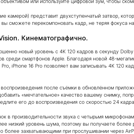
бъективом или используйте цифровой зум, чтобы скомпо
ние камерой) представит двухступенчатый затвор, кото
 вы сможете перекомпоновать кадр, не теряя фокуса на
Vision. Кинематографично.
ршенно новый уровень с 4K 120 кадров в секунду Dolby
в среди смартфонов Apple. Благодаря новой 48-мегапи
 Pro, iPhone 16 Pro позволяет вам записывать 4K 120 ка
 воспроизведения после съёмки в обновлённом приложе
обавить «мечтательное» качество вашему снимку, поп
едлите его до воспроизведения со скоростью 24 кадра 
чок в производительности звука с четырьмя микрофонам
лее низкий уровень шума, поэтому вы получаете более 
о более захватывающими при прослушивании через AirP