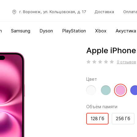
г. Воронеж, ул. Кольцовская, д. 17
Доставка
Оплат
n
Samsung
Dyson
PlayStation
Xbox
Акустика
Apple iPhone
0 отзывов
Цвет
Объём памяти
128 Гб
256 Гб