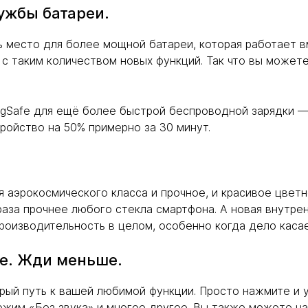
ужбы батареи.
ь место для более мощной батареи, которая работает в
с таким количеством новых функций. Так что вы можете
gSafe для ещё более быстрой беспроводной зарядки —
тройство на 50% примерно за 30 минут.
я аэрокосмического класса и прочное, и красивое цвет
 раза прочнее любого стекла смартфона. А новая внутр
роизводительность в целом, особенно когда дело касае
ше. Жди меньше.
трый путь к вашей любимой функции. Просто нажмите и 
ежим «Без звука» и многое другое. Вы также можете н