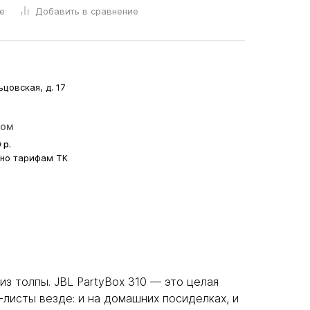
е
Добавить в сравнение
ьцовская, д. 17
ром
0
р.
сно тарифам ТК
з толпы. JBL PartyBox 310 — это целая
-листы везде: и на домашних посиделках, и