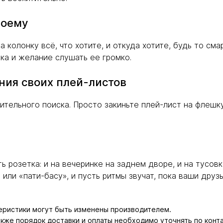
воему
а колонку всё, что хотите, и откуда хотите, будь то с
ыка и желание слушать ее громко.
ния своих плей-листов
тельного поиска. Просто закиньте плей-лист на флешк
ь розетка: и на вечеринке на заднем дворе, и на тусовк
ли «пати-басу», и пусть ритмы звучат, пока ваши друзь
теристики могут быть изменены производителем.
также порядок доставки и оплаты необходимо уточнять по конт