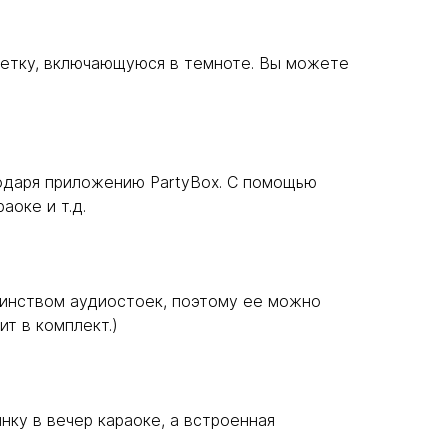
светку, включающуюся в темноте. Вы можете
годаря приложению PartyBox. С помощью
аоке и т.д.
шинством аудиостоек, поэтому ее можно
т в комплект.)
нку в вечер караоке, а встроенная