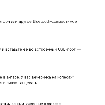
мартфон или другое Bluetooth-совместимое
у и вставьте ее во встроенный USB-порт —
е в ангаре. У вас вечеринка на колесах?
я в силах танцевать.
актным данным, указанным в разделе