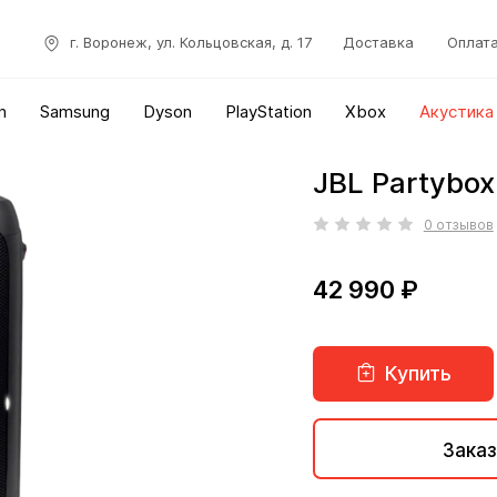
г. Воронеж, ул. Кольцовская, д. 17
Доставка
Оплат
n
Samsung
Dyson
PlayStation
Xbox
Акустика
JBL Partybox
0 отзывов
42 990 ₽
Купить
Заказ