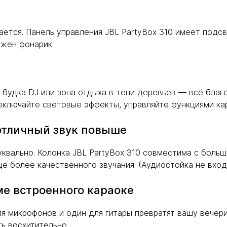
ается. Панель управления JBL PartyBox 310 имеет под
ужен фонарик.
о будка DJ или зона отдыха в тени деревьев — всё бла
еключайте световые эффекты, управляйте функциями кар
 отличный звук повыше
квально. Колонка JBL PartyBox 310 совместима с боль
 более качественного звучания. (Аудиостойка не входи
ме встроенного караоке
я микрофонов и один для гитары превратят вашу вечери
ть восхитительно.