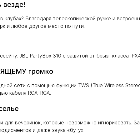
 везде!
о в клубах? Благодаря телескопической ручке и встрое
рк и любое другое место по пути.
сейну. JBL PartyBox 310 с защитой от брызг класса IPX
ОЯЩЕМУ громко
ной сети с помощью функции TWS (True Wireless Stere
щью кабеля RCA-RCA.
селье
 для вечеринок, которые невозможно игнорировать. За
лодисментов и даже звука «бу-у».