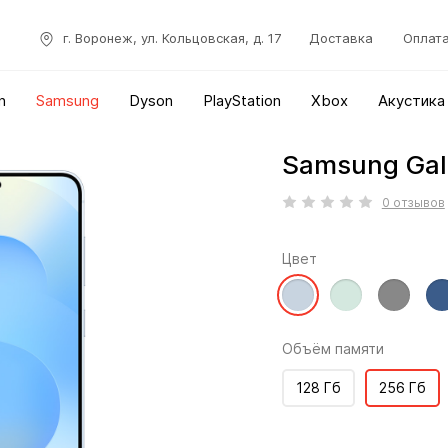
г. Воронеж, ул. Кольцовская, д. 17
Доставка
Оплат
n
Samsung
Dyson
PlayStation
Xbox
Акустика
Samsung Gal
0 отзывов
Цвет
Объём памяти
128 Гб
256 Гб