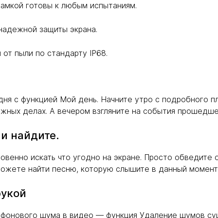
рамкой готовы к любым испытаниям.
я надежной защиты экрана.
 от пыли по стандарту IP68.
дня с функцией Мой день. Начните утро с подробного п
ожных делах. А вечером взгляните на события прошедше
 и найдите.
овенно искать что угодно на экране. Просто обведите о
 можете найти песню, которую слышите в данный момен
рукой
о фонового шума в видео — функция Удаление шумов су