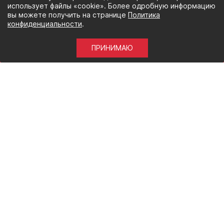
использует файлы «cookie». Более одробную информацию
вы можете получить на странице
Политика
конфиденциальности
.
Скидки
Новый раздел и, конечно, скидкам быть.
ПРИНИМАЮ
Комментарии (0)