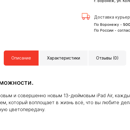
г. Воронеж, ул. Кол
Доставка курье
По Воронежу -
50
По России - согла
Описание
Характеристики
Отзывы (0)
зможности.
овым и совершенно новым 13-дюймовым iPad Air, кажды
ием, который воплощает в жизнь всё, что вы любите де
ную цветопередачу.