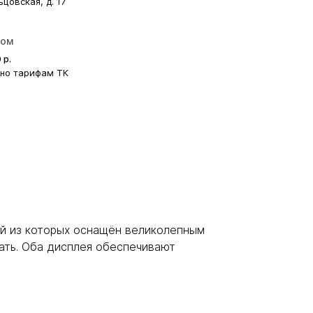
ьцовская, д. 17
ром
0
р.
сно тарифам ТК
й из которых оснащён великолепным
лать. Оба дисплея обеспечивают